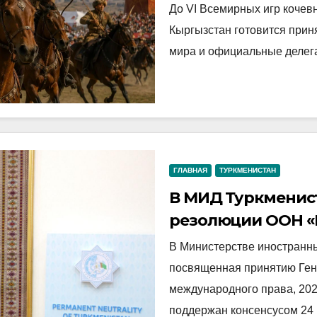
До VI Всемирных игр кочевн
Кыргызстан готовится приня
мира и официальные делега
ГЛАВНАЯ
ТУРКМЕНИСТАН
В МИД Туркменист
резолюции ООН «
2028»
В Министерстве иностранны
посвященная принятию Ге
международного права, 20
поддержан консенсусом 24 