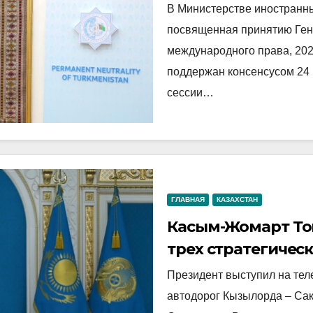
2028»
В Министерстве иностранны
посвященная принятию Ге
международного права, 20
поддержан консенсусом 24 
сессии…
ГЛАВНАЯ
КАЗАХСТАН
Касым-Жомарт Ток
трех стратегичес
Президент выступил на тел
автодорог Кызылорда – Сак