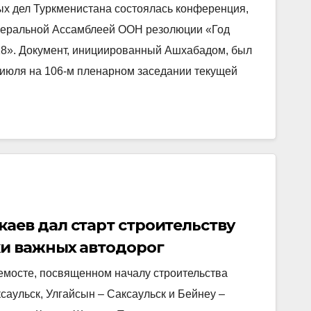
х дел Туркменистана состоялась конференция,
неральной Ассамблеей ООН резолюции «Год
28». Документ, инициированный Ашхабадом, был
июля на 106-м пленарном заседании текущей
аев дал старт строительству
ки важных автодорог
емосте, посвященном началу строительства
саульск, Улгайсын – Саксаульск и Бейнеу –