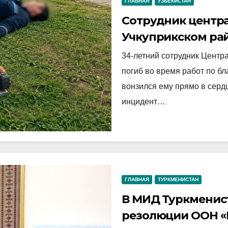
ГЛАВНАЯ
УЗБЕКИСТАН
Сотрудник центра
Учкуприкском ра
34-летний сотрудник Центр
погиб во время работ по б
вонзился ему прямо в сердц
инцидент…
ГЛАВНАЯ
ТУРКМЕНИСТАН
В МИД Туркменист
резолюции ООН «