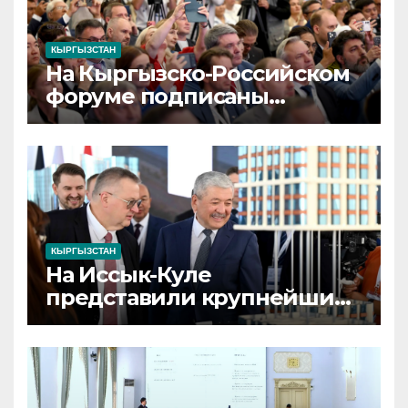
КЫРГЫЗСТАН
На Кыргызско-Российском
форуме подписаны
соглашения на $800 млн
КЫРГЫЗСТАН
На Иссык-Куле
представили крупнейшие
строительные
инвестпроекты
Кыргызстана