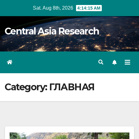
Skip
Sat. Aug 8th, 2026
4:14:16 AM
to
content
Central Asia Research
Category:
ГЛАВНАЯ