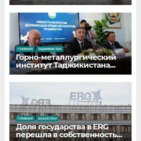
достигло 97
ГЛАВНАЯ
ТАДЖИКИСТАН
Горно-металлургический
институт Таджикистана
расширяет сотрудничество
с 67 научными и
образовательными
учреждениями
иностранных государств
ГЛАВНАЯ
КАЗАХСТАН
Доля государства в ERG
перешла в собственность