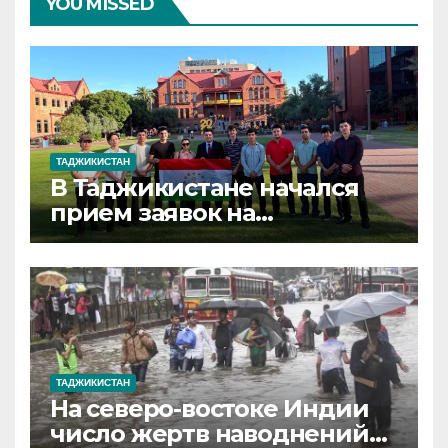
YOU MISSED
ТАДЖИКИСТАН
В Таджикистане начался
прием заявок на
стипендию
«Дурахшандагон» для
бесплатного обучения за
рубежом
ТАДЖИКИСТАН
На северо-востоке Индии
число жертв наводнений