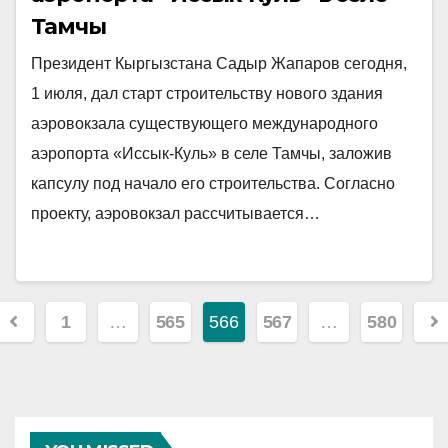
Тамчы
Президент Кыргызстана Садыр Жапаров сегодня,
1 июля, дал старт строительству нового здания
аэровокзала существующего международного
аэропорта «Иссык-Куль» в селе Тамчы, заложив
капсулу под начало его строительства. Согласно
проекту, аэровокзал рассчитывается…
Posts
1
…
565
566
567
…
580
pagination