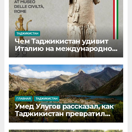
ТАДЖИКИСТАН
Чем Таджикистан удивит
Италию на международной
выставке редких
памятников?
ГЛАВНАЯ
ТАДЖИКИСТАН
Умед Улугов рассказал, как
Таджикистан превратил
охрану природы в
государственный