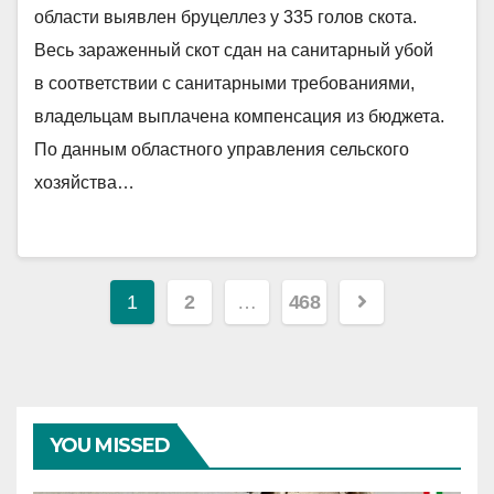
области выявлен бруцеллез у 335 голов скота.
Весь зараженный скот сдан на санитарный убой
в соответствии с санитарными требованиями,
владельцам выплачена компенсация из бюджета.
По данным областного управления сельского
хозяйства…
Posts
1
2
…
468
pagination
YOU MISSED