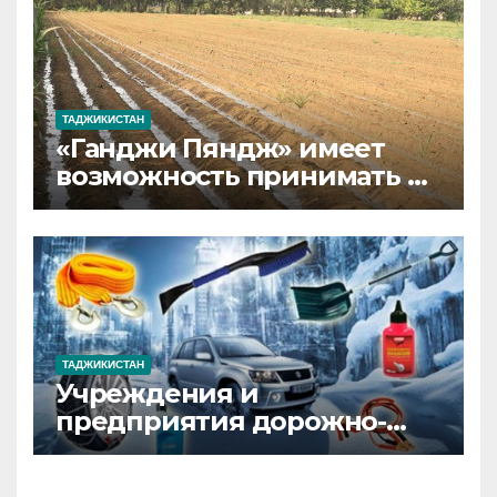
приоритет и почему опыт
страны уникален
ТАДЖИКИСТАН
«Ганджи Пяндж» имеет
возможность принимать и
перерабатывать до 20
тысяч тонн хлопка в год
ТАДЖИКИСТАН
Учреждения и
предприятия дорожно-
транспортного сектора
Таджикистана готовятся к