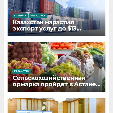
ГЛАВНАЯ
КАЗАХСТАН
Казахстан нарастил
экспорт услуг до $13
миллиардов
КАЗАХСТАН
Сельскохозяйственная
ярмарка пройдет в Астане
8 и 9 августа