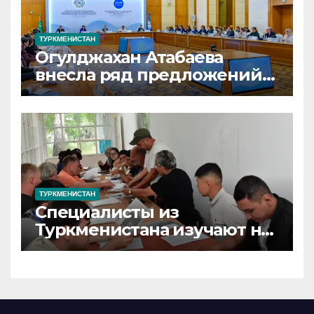
ТУРКМЕНИСТАН
Огулджахан Атабаева
внесла ряд предложений
по поддержке грудного
вскармливания в
Туркменистане
ТУРКМЕНИСТАН
Специалисты из
Туркменистана изучают на
Иссык-Куле вопросы
сохранения ледников Тянь-
Шаня