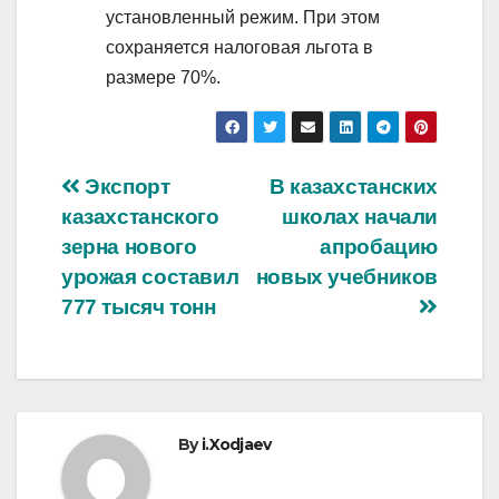
установленный режим. При этом
сохраняется налоговая льгота в
размере 70%.
Post
Экспорт
В казахстанских
казахстанского
школах начали
navigation
зерна нового
апробацию
урожая составил
новых учебников
777 тысяч тонн
By
i.Xodjaev