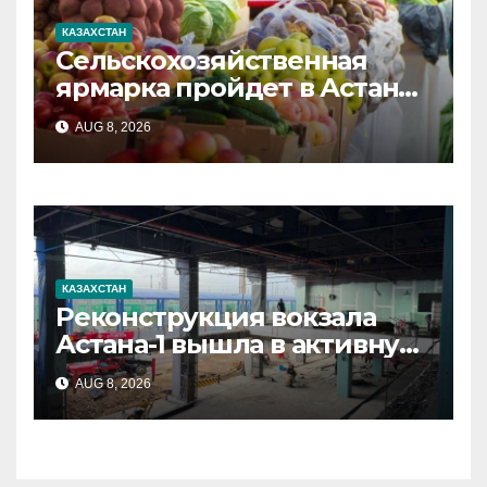
КАЗАХСТАН
Сельскохозяйственная
ярмарка пройдет в Астане
8 и 9 августа
AUG 8, 2026
КАЗАХСТАН
Реконструкция вокзала
Астана-1 вышла в активную
стадию
AUG 8, 2026