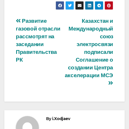
Post
Развитие
Казахстан и
газовой отрасли
Международный
navigation
рассмотрят на
союз
заседании
электросвязи
Правительства
подписали
РК
Соглашение о
создании Центра
акселерации МСЭ
By
i.Xodjaev