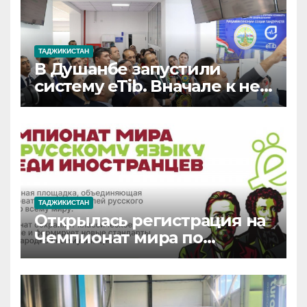
ТАДЖИКИСТАН
В Душанбе запустили
систему eTib. Вначале к ней
подключат шесть
медучреждений
ТАДЖИКИСТАН
Открылась регистрация на
Чемпионат мира по
русскому языку среди
иностранцев