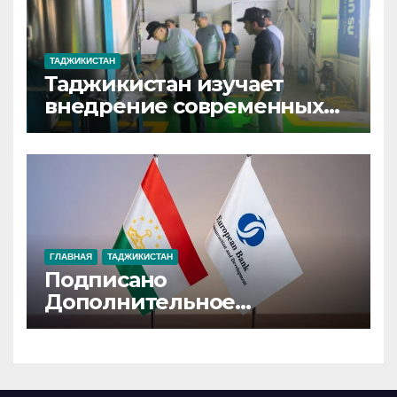
ТАДЖИКИСТАН
Таджикистан изучает
внедрение современных
технологий
мелиоративной отрасли
ГЛАВНАЯ
ТАДЖИКИСТАН
Подписано
Дополнительное
кредитное соглашение по
сокращению потерь
электроэнергии в
Хатлонской области