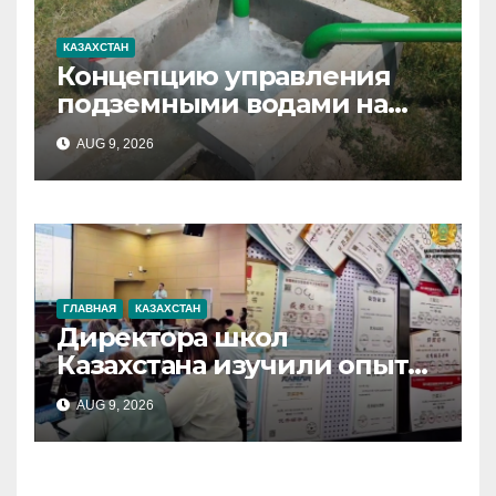
КАЗАХСТАН
Концепцию управления
подземными водами на
2027–2040 годы
AUG 9, 2026
разработают в Казахстане
ГЛАВНАЯ
КАЗАХСТАН
Директора школ
Казахстана изучили опыт
Китая по применению ИИ в
AUG 9, 2026
образовании