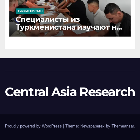
ТУРКМЕНИСТАН
Специалисты из
Туркменистана изучают на
Иссык-Куле вопросы
сохранения ледников Тянь-
Шаня
Central Asia Research
Proudly powered by WordPress
|
Theme: Newspaperex by
Themeansar
.