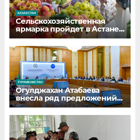
КАЗАХСТАН
Сельскохозяйственная
ярмарка пройдет в Астане
8 и 9 августа
ТУРКМЕНИСТАН
Огулджахан Атабаева
внесла ряд предложений
по поддержке грудного
вскармливания в
Туркменистане