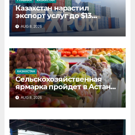
ГЛАВНАЯ
КАЗАХСТАН
Казахстан нарастил
экспорт услуг до $13
миллиардов
AUG 8, 2026
КАЗАХСТАН
Сельскохозяйственная
ярмарка пройдет в Астане
8 и 9 августа
AUG 8, 2026