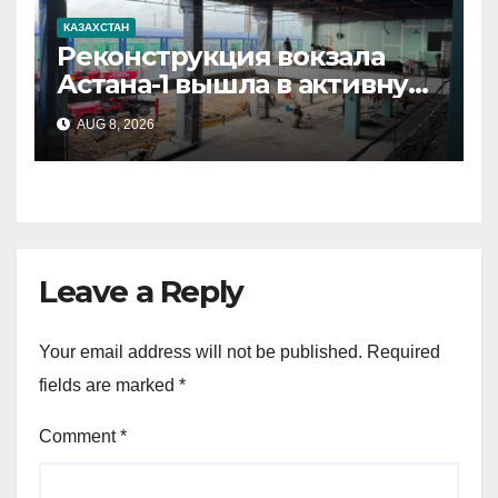
КАЗАХСТАН
Реконструкция вокзала
Астана-1 вышла в активную
стадию
AUG 8, 2026
Leave a Reply
Your email address will not be published.
Required
fields are marked
*
Comment
*