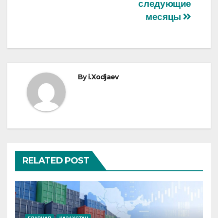
следующие
месяцы
By
i.Xodjaev
RELATED POST