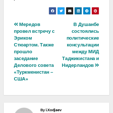
Post
Мередов
В Душанбе
провел встречу с
состоялись
navigation
Эриком
политические
Стюартом. Также
консультации
прошло
между МИД
заседание
Таджикистана и
Делового совета
Нидерландов
«Туркменистан –
США»
By
i.Xodjaev