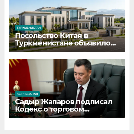
ТУРКМЕНИСТАН
Посольство Китая в
Туркменистане объявило
набор сотрудников на
вакантные должности
КЫРГЫЗСТАН
Садыр Жапаров подписал
Кодекс о торговом
мореплавании