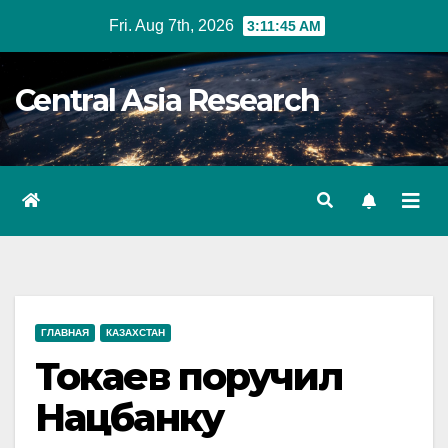
Skip
Fri. Aug 7th, 2026
3:11:46 AM
to
content
Central Asia Research
ГЛАВНАЯ
КАЗАХСТАН
Токаев поручил
Нацбанку