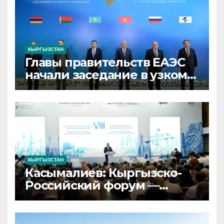
КЫРГЫЗСТАН
Главы правительств ЕАЭС
начали заседание в узком
составе в Кыргызстане
КЫРГЫЗСТАН
Касымалиев: Кыргызско-
Российский форум —
площадка для запуска
совместных проектов