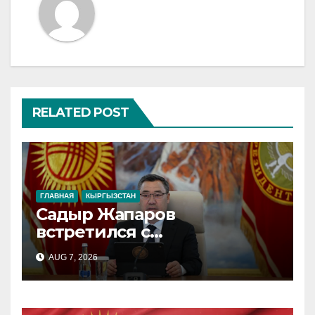
RELATED POST
ГЛАВНАЯ
КЫРГЫЗСТАН
Садыр Жапаров
встретился с
руководителями регионов
AUG 7, 2026
России в Чолпон-Ате