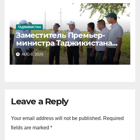
ТАДЖИКИСТАН
Заместитель Премьер-
министра Таджикистана
ознакомился с ходом
AUG 6, 2026
полевых работ и
обеспечением поливной
водой в Зафарабадском
районе
Leave a Reply
Your email address will not be published.
Required
fields are marked
*