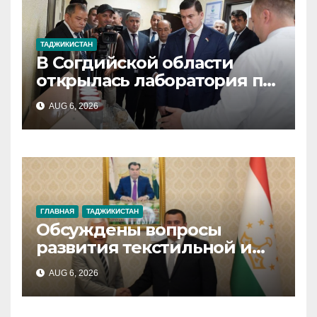
ТАДЖИКИСТАН
В Согдийской области
открылась лаборатория по
радиоэкологии и
AUG 6, 2026
мониторингу окружающей
среды
ГЛАВНАЯ
ТАДЖИКИСТАН
Обсуждены вопросы
развития текстильной и
фармацевтической
AUG 6, 2026
промышленности между
Таджикистаном и Турцией