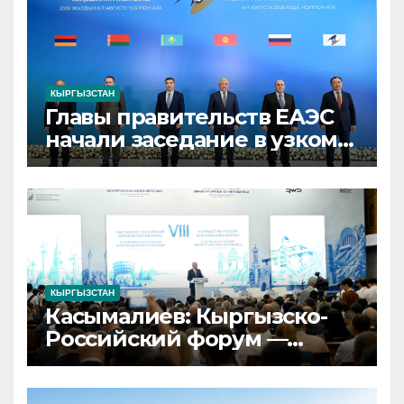
КЫРГЫЗСТАН
Главы правительств ЕАЭС
начали заседание в узком
составе в Кыргызстане
КЫРГЫЗСТАН
Касымалиев: Кыргызско-
Российский форум —
площадка для запуска
совместных проектов