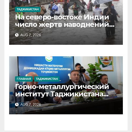
ТАДЖИКИСТАН
На северо-востоке Индии
число жертв наводнений
достигло 97
AUG 7, 2026
ГЛАВНАЯ
ТАДЖИКИСТАН
Горно-металлургический
институт Таджикистана
расширяет
AUG 7, 2026
сотрудничество с 67
научными и
образовательными
учреждениями