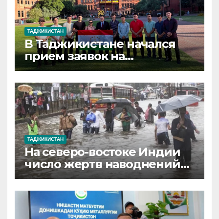
ТАДЖИКИСТАН
В Таджикистане начался
прием заявок на
стипендию
«Дурахшандагон» для
бесплатного обучения за
рубежом
ТАДЖИКИСТАН
На северо-востоке Индии
число жертв наводнений
достигло 97