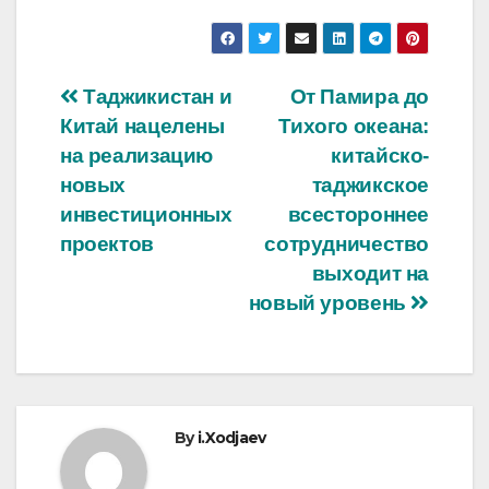
Post
Таджикистан и
От Памира до
Китай нацелены
Тихого океана:
navigation
на реализацию
китайско-
новых
таджикское
инвестиционных
всестороннее
проектов
сотрудничество
выходит на
новый уровень
By
i.Xodjaev