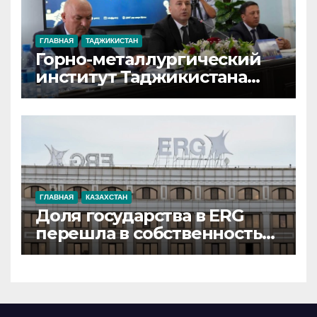
ГЛАВНАЯ
ТАДЖИКИСТАН
Горно-металлургический
институт Таджикистана
расширяет сотрудничество
с 67 научными и
образовательными
учреждениями
иностранных государств
ГЛАВНАЯ
КАЗАХСТАН
Доля государства в ERG
перешла в собственность
«Самрук-Қазына»