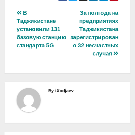
Post
В
За полгода на
Таджикистане
предприятиях
navigation
установили 131
Таджикистана
базовую станцию
зарегистрирован
стандарта 5G
о 32 несчастных
случая
By
i.Xodjaev