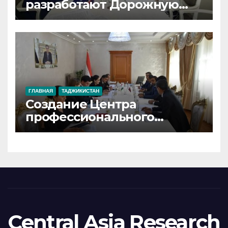
разработают Дорожную
карту сотрудничества в
целях развития транспорта
и логистики
ГЛАВНАЯ
ТАДЖИКИСТАН
Создание Центра
профессионального
обучения и изучения
арабского и английского
языков для трудовых
мигрантов обсуждено в
Душанбе
Central Asia Research