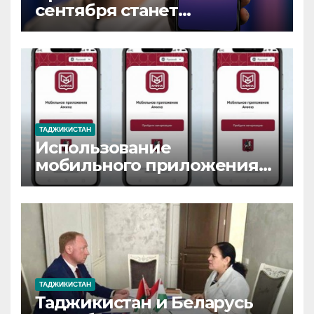
сентября станет
обязательным для всех
безвизовых иностранцев в
Москве и Подмосковье
ТАДЖИКИСТАН
Использование
мобильного приложения
«Амина» станет
обязательным для
иностранных граждан,
въезжающих в Россию в
безвизовом порядке
ТАДЖИКИСТАН
Таджикистан и Беларусь