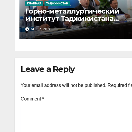
ГЛАВНАЯ
ТАДЖИКИСТАН
Горно-металлургический
институт Таджикистана
расширяет
AUG 7, 2026
сотрудничество с 67
научными и
образовательными
учреждениями
иностранных государств
Leave a Reply
Your email address will not be published.
Required fi
Comment
*