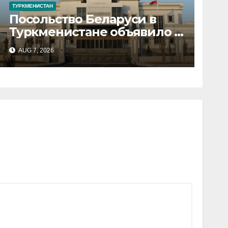
ТУРКМЕНИСТАН
Посольство Беларуси в
Туркменистане объявило о
переходе на систему
AUG 7, 2026
«электронной очереди»