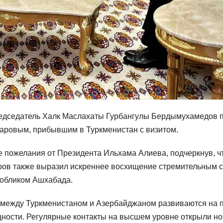
едседатель Халк Маслахаты Гурбангулы Бердымухамедов пр
ровым, прибывшим в Туркменистан с визитом.
 пожелания от Президента Ильхама Алиева, подчеркнув, чт
ров также выразил искреннее восхищение стремительным 
 обликом Ашхабада.
и между Туркменистаном и Азербайджаном развиваются на
щности. Регулярные контакты на высшем уровне открыли но