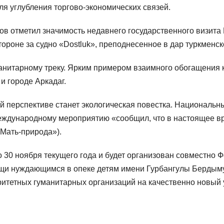
я углубления торгово-экономических связей.
ов отметил значимость недавнего государственного визит
тороне за судно «Dostluk», преподнесенное в дар туркменс
анитарному треку. Ярким примером взаимного обогащения к
и городе Аркадаг.
перспективе станет экологическая повестка. Национальны
международному мероприятию «сообщил, что в настоящее вр
Мать-природа»).
о 30 ноября текущего года и будет организован совместно
щи нуждающимся в опеке детям имени Гурбангулы Бердыму
ритетных гуманитарных организаций на качественно новый 