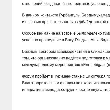
отношений, создавая благоприятные условия дл
В данном контексте Гурбангулы Бердымухамед
и выразил признательность азербайджанской с
Особое внимание на встрече было уделено гум
успешно прошедшие в Баку, Гяндже, Ашхабаде 
Важным вектором взаимодействия в ближайшей 
том, что организованно ведётся подготовка к 
международному мероприятию «Ene-tebigat» («
Форум пройдет в Туркменистане с 19 октября п
Благотворительным фондом по оказанию помо
инициатива выведет сотрудничество двух авто