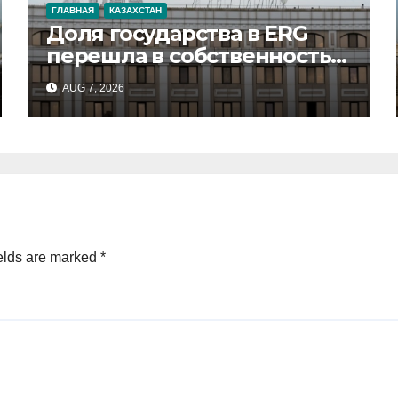
ГЛАВНАЯ
КАЗАХСТАН
Доля государства в ERG
перешла в собственность
«Самрук-Қазына»
AUG 7, 2026
elds are marked
*