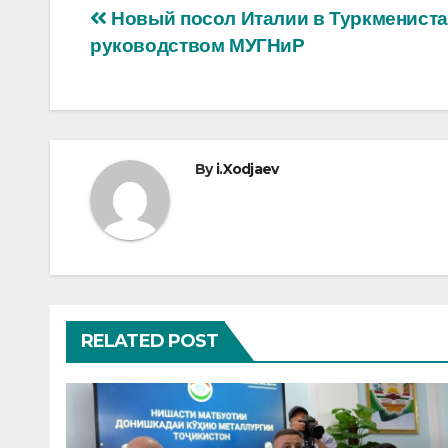
Post
Новый посол Италии в Туркмениста
руководством МУГНиР
navigation
By
i.Xodjaev
RELATED POST