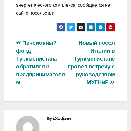
энергетического комплекса, сообщается на
сайте посольства.
Post
Пенсионный
Новый посол
фонд
Италии в
navigation
Туркменистана
Туркменистане
обратился к
провел встречу с
предпринимателя
руководством
м
МУГНиР
By
i.Xodjaev