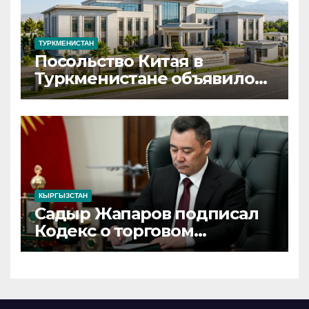
ТУРКМЕНИСТАН
Посольство Китая в
Туркменистане объявило
набор сотрудников на
вакантные должности
КЫРГЫЗСТАН
Садыр Жапаров подписал
Кодекс о торговом
мореплавании