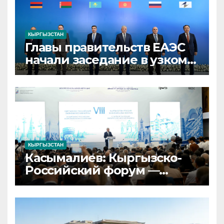
КЫРГЫЗСТАН
Главы правительств ЕАЭС
начали заседание в узком
составе в Кыргызстане
КЫРГЫЗСТАН
Касымалиев: Кыргызско-
Российский форум —
площадка для запуска
совместных проектов