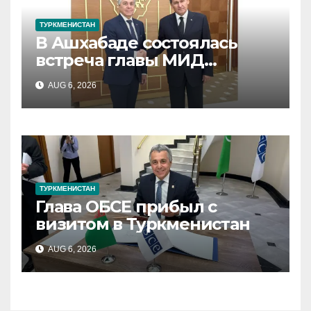
ТУРКМЕНИСТАН
В Ашхабаде состоялась
встреча главы МИД
Туркменистана с
AUG 6, 2026
председателем ОБСЕ
ТУРКМЕНИСТАН
Глава ОБСЕ прибыл с
визитом в Туркменистан
AUG 6, 2026